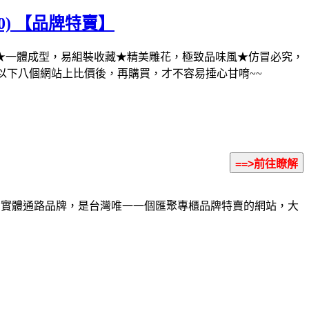
0) 【品牌特賣】
耐刮表面★一體成型，易組裝收藏★精美雕花，極致品味風★仿冒必究，
以下八個網站上比價後，再購買，才不容易捶心甘唷~~
r等知名實體通路品牌，是台灣唯一一個匯聚專櫃品牌特賣的網站，大