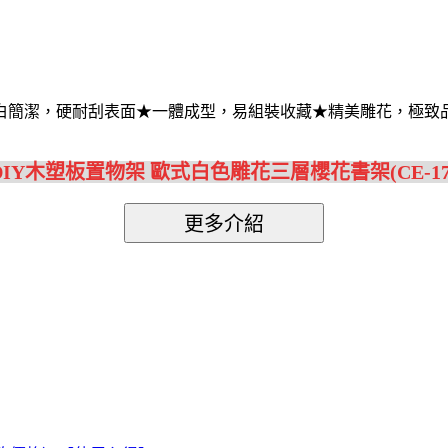
白簡潔，硬耐刮表面★一體成型，易組裝收藏★精美雕花，極致
DIY木塑板置物架 歐式白色雕花三層櫻花書架(CE-178-