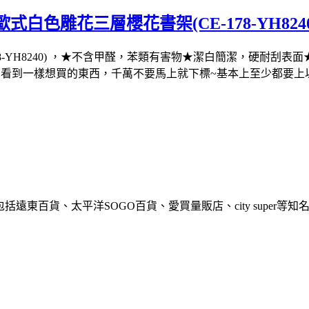
式白色雕花三層櫻花書架(CE-178-YH824
-178-YH8240) ，★不含甲醛，苯類有害物★潔白簡潔，硬
看到一樣想買的東西，千萬不要馬上就下標~基本上至少都要上
包括遠東百貨、太平洋SOGO百貨、愛買量販店、city supe