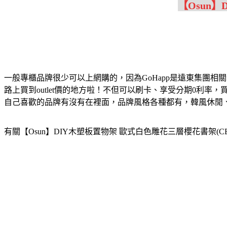
【Osun】
一般專櫃品牌很少可以上網購的，因為GoHapp是遠東集團
路上買到outlet價的地方啦！不但可以刷卡、享受分期0利率
自己喜歡的品牌有沒有在裡面，品牌風格各種都有，韓風休閒
有關【Osun】DIY木塑板置物架 歐式白色雕花三層櫻花書架(CE-1