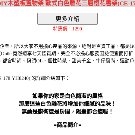
DIY木塑板置物架 歐式白色雕花三層櫻花書架(CE-178-
特惠價：1290
相關企業，所以大家不用擔心產品的來源，絕對是百貨正品，都是遠
，買Outlet竟然還享七天鑑賞期，完全不必擔心服務因撿便宜
、都會時尚、粉領OL、個性時髦、甜美千金、牛仔風尚、運動戶
78-YH8240) 的詳細介紹如下：
如果你的家是白色簡潔的風格
那麼這些白色雕花將增加你細膩的品味！
無論是廚衛還是房間，陽臺都合適喔！
=商品簡介=