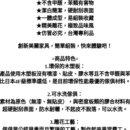
★不含甲醛，苯類有害物
★潔白簡潔，硬耐刮表面
★一體成型，易組裝收藏
★精美雕花，極致品味風
★仿冒必究，台灣專利品
創新美麗家具，簡單組裝，快來體驗吧！
=商品特色=
1.環保的木塑板：
產品使用木塑板沒有噴漆、貼皮、膠水等且不含甲醛與
比日本4F級標準還低，是目前環保性能最優的傢俱材料
2.可水洗傢俱：
素材為原色（無漆、無貼皮），與密度板類的膠合材料
超硬耐刮表面，防水耐曬，不起皮不脫落，可以水洗。
3.雕花工藝：
傢俱業公認昂貴而且繁瑣的工藝，製作起來異常費工。