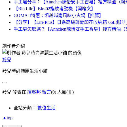
手工皂分享：【Annchen陳怡安手工香皂】複方精油（
【Bio Life】Bio-02指紋考勤機【開箱文】
GOMAJI特惠：凱越越南風味小火鍋【推薦】
【分享】【Life Plus】日系高級鋼骨印花收納箱-66L(咖
手工皂怎麼選？【Annchen陳怡安手工香皂】複方精油
創作者介紹
羚兒
羚兒時尚魅麗生活小舖
羚兒 發表在
痞客邦
留言
(0)
人氣(
0
)
全站分類：
數位生活
▲top