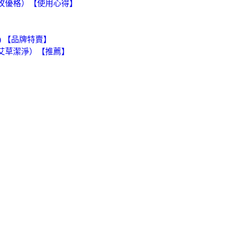
粉玫優格）【使用心得】
啡) 【品牌特賣】
（艾草潔淨）【推薦】