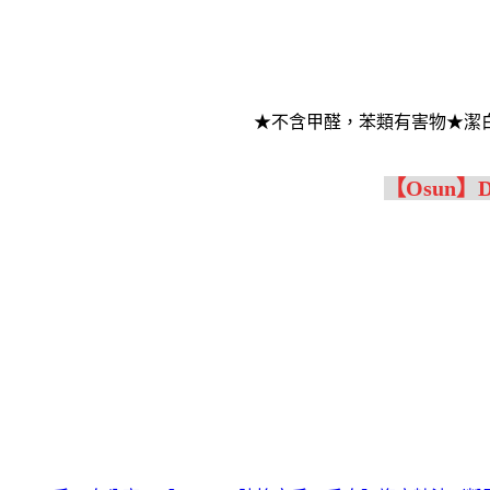
★不含甲醛，苯類有害物★潔
【Osun】