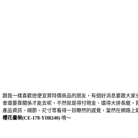
跟我一樣喜歡撿便宜買特價商品的朋友，有個好消息要跟大家
會還要靠關係才能去呢，不然就是得付現金、還得大排長龍，
產品資訊、細節、尺寸等看得一目瞭然的感覺，當然在網路上
櫻花書架(CE-178-YH8240)
唷～