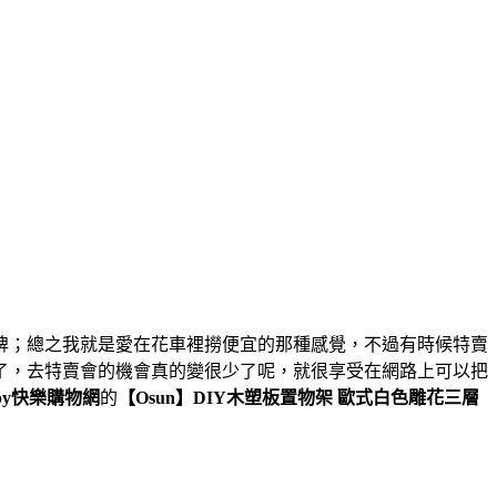
牌；總之我就是愛在花車裡撈便宜的那種感覺，不過有時候特賣
了，去特賣會的機會真的變很少了呢，就很享受在網路上可以把
ppy快樂購物網
的
【Osun】DIY木塑板置物架 歐式白色雕花三層