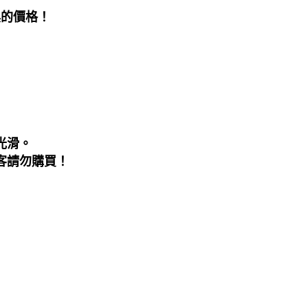
俱的價格！
光滑。
客請勿購買！