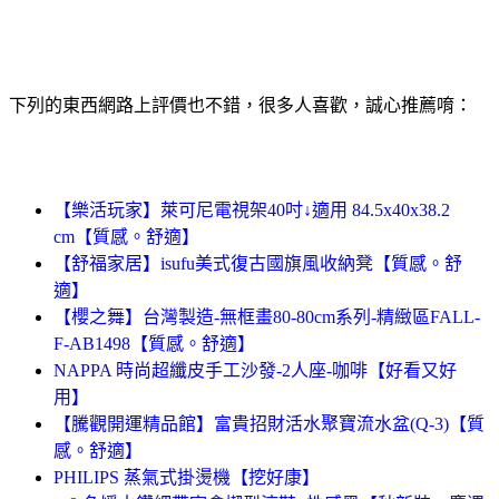
下列的東西網路上評價也不錯，很多人喜歡，誠心推薦唷：
【樂活玩家】萊可尼電視架40吋↓適用 84.5x40x38.2
cm【質感。舒適】
【舒福家居】isufu美式復古國旗風收納凳【質感。舒
適】
【櫻之舞】台灣製造-無框畫80-80cm系列-精緻區FALL-
F-AB1498【質感。舒適】
NAPPA 時尚超纖皮手工沙發-2人座-咖啡【好看又好
用】
【騰觀開運精品館】富貴招財活水聚寶流水盆(Q-3)【質
感。舒適】
PHILIPS 蒸氣式掛燙機【挖好康】