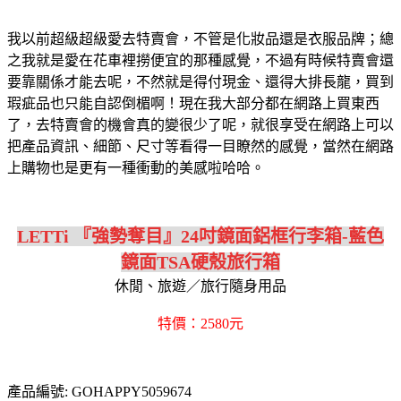
我以前超級超級愛去特賣會，不管是化妝品還是衣服品牌；總
之我就是愛在花車裡撈便宜的那種感覺，不過有時候特賣會還
要靠關係才能去呢，不然就是得付現金、還得大排長龍，買到
瑕疵品也只能自認倒楣啊！現在我大部分都在網路上買東西
了，去特賣會的機會真的變很少了呢，就很享受在網路上可以
把產品資訊、細節、尺寸等看得一目瞭然的感覺，當然在網路
上購物也是更有一種衝動的美感啦哈哈。
LETTi 『強勢奪目』24吋鏡面鋁框行李箱-藍色
鏡面TSA硬殼旅行箱
休閒、旅遊／旅行隨身用品
特價：2580元
產品編號: GOHAPPY5059674