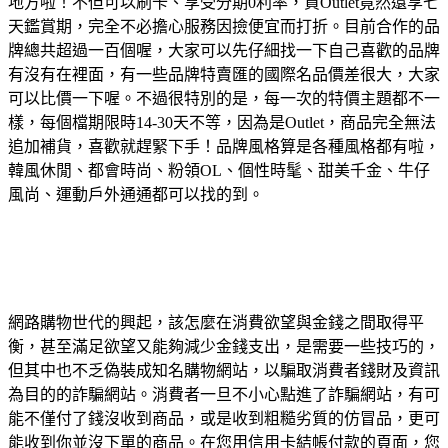
地方啦！不但可以刷卡、享受分期0利率，買Outlet竟然還享七
天鑑賞期，完全不必擔心服務因撿便宜而打折。目前合作的品
牌總共超過一百個喔，大家可以先仔細找一下自己喜歡的品牌
有沒有在裡面，有一些品牌特賣匯的國際名品價差很大，大家
可以比價一下喔。不過很特別的是，每一次的特價主題都不一
樣，每個檔期限時14-30天不等，因為是Outlet，商品完全無法
追加補貨，喜歡就趕緊下手！品牌風格算是各種風格都有啦，
韓風休閒、都會時尚、粉領OL、個性時髦、甜美千金、牛仔
風尚、運動戶外通通都可以找的到。
網路購物世代的興起，該怎麼在消費欲望與金錢之間取得平
衡，甚至滿足欲望又能夠減少金錢支出，是需要一些技巧的，
但其中也不乏偽裝成知名購物網站，以騙取消費者錢財及資訊
為目的的詐騙網站。消費者一旦不小心點進了詐騙網站，有可
能不僅付了錢沒收到商品，或是收到粗糙劣質的仿冒品，更可
能收到你並沒下單的商品。在您用信用卡結帳付款的頁面，您