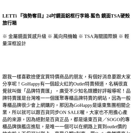
LETTi 『強勢奪目』24吋鏡面鋁框行李箱-藍色 鏡面TSA硬殼
旅行箱
※ 金屬鏡面質感升級 ※ 萬向飛機輪 ※ TSA海關國際鎖 ※ 輕
量深框設計
跟我一樣喜歡撿便宜買特價商品的朋友，有個好消息要跟大家
分享呢！GoHappy有一個超火紅的Outlet特賣頻道，名稱很直
覺就叫做「品牌特賣匯」，廣受不少知名媒體好評報導呢！品
牌特賣匯是台灣唯一一個匯聚專櫃品牌特賣的網站，因為一般
專櫃品牌很少會上網購的，那因為GoHappy是遠東集團相關企
業，所以就可以跟百貨同步ON SALE喔，大家也不用擔心產
品的來源，因為絕對是百貨正品，都是遠東百貨／SOGO的專
櫃品牌旗艦店進駐，是唯一一個可以在網路上買到outlet價的