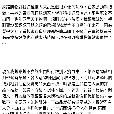
網路購物對我這種懶人來說是個很方便的功能，在家動動手指
頭，喜歡的東西就直送到家。現在科技這麼發達，宅男宅女不
出門，也能買盡天下物啊！想到以前小時候，我跟我妹沒事轉
到賣炒菜鍋調理器之類的電視購物就會不自覺停下來看，因為
覺得太神了看起來每道料理都好簡單喔！不過守在電視機前等
商品換檔好像也有點太花時間，現在都改逛購物網站來血拼了
～
現在我越來越不喜歡出門逛街跟別人擠買東西，網路購物就相
對輕鬆有樂趣，各大購物網退換貨都很方便，而且可透過比價
找到相對便宜又實惠的東西。我平時都是上網看看人家的評
論、推薦、品牌、介紹、規格、圖片、評測、討論、比價、開
箱文，有興趣的就查查各大購物網的最新報價和促銷優惠，喜
歡不一定要買，能夠關注一下商品就挺有滿足感的，最近看有
人分享LETTi 『強勢奪目』24吋鏡面鋁框行李箱-藍色 鏡面