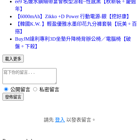
ee9 名媛水鑽細帶宴會楔型涼鞋~性感黑【秋新裝。慶週
年】
【6000mAh】Zikko +D Power 行動電源-銀【挖好康】
【韓國K.W. 】輕盈優雅水墨印花九分褲套裝【玩美。百
搭】
BuyJM達利專利3D坐墊升降椅背辦公椅／電腦椅【破
盤。下殺】
載入更多
公開留言
私密留言
發佈留言
請先
登入
以發表留言。