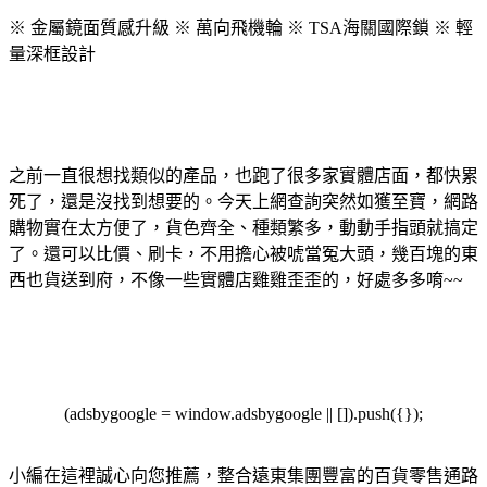
※ 金屬鏡面質感升級 ※ 萬向飛機輪 ※ TSA海關國際鎖 ※ 輕
量深框設計
之前一直很想找類似的產品，也跑了很多家實體店面，都快累
死了，還是沒找到想要的。今天上網查詢突然如獲至寶，網路
購物實在太方便了，貨色齊全、種類繁多，動動手指頭就搞定
了。還可以比價、刷卡，不用擔心被唬當冤大頭，幾百塊的東
西也貨送到府，不像一些實體店雞雞歪歪的，好處多多唷~~
(adsbygoogle = window.adsbygoogle || []).push({});
小編在這裡誠心向您推薦，整合遠東集團豐富的百貨零售通路