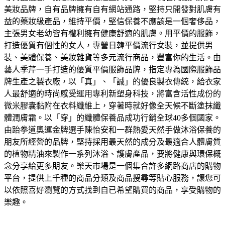
美妝品牌，自有品牌擁有自有網站通路，堅持只開發對肌膚有
益的藥妝級產品，維持平價，堅信保養不應該是一個奢侈品，
主張男女老幼皆有權利擁有健康舒適的肌膚。
用平價的服飾，
打造優質有個性的女人，專營日韓平價流行女裝，並提供男
裝、美體保養、美妝雜貨等多元流行商品，豐富你的生活。
由
藝人季芹一手打造的優質平價服飾品牌，指定專為國際服飾品
牌生產之製衣廠，以「真」、「誠」的優良製衣傳統，給衣家
人最舒適的時尚感受
運用專利新塑身科技，將富含活性成份的
微米膠囊黏附在衣料纖維上，穿著時就好像全天候不斷塗抹纖
體潤膚霜。以「穿」的纖體保養品成功行銷全球40多個國家。
由跆拳道奧運金牌選手陳怡安和一群熱愛天然手做沐浴保養的
朋友所經營的品牌，堅持採用最天然的成分及最適合人體膚質
的植物精油來製作一系列沐浴、護膚產品，要將健康與環保概
念分享給更多朋友。
樂天市場是一個集合許多網路商店的購物
平台，提供上千種的商品分類及商品搜尋等貼心服務，讓您可
以依照喜好瀏覽的方式找到自已希望購買的商品，享受購物的
樂趣。