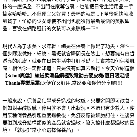
抹的一應俱全...不出門在家等包裹，也能把日常生活用品一手
搞定哈哈哈....不但便宜又好買！最棒的就是...下單後超快就收
到貨了，忙碌的少女即使不出門也能獲得最新最快的美妝聖
品，喜歡在網路逛街的女孩可以來瞭解一下!!
現代人為了求美、求年輕，總是在保養上做足了功夫，深怕一
個步驟沒做好，細紋、黑斑就會瞬間長在臉上，想要擁有白皙
透亮的肌膚，就要在日常生活中打好基礎，其實該如何保養肌
膚，相信你一定都知道，只是沒有認真去執行。今天介紹這個
【Scholl爽健】絲絨柔滑晶鑽極致電動去硬皮機(夏日限定版
+Titania專業足霜)
既便宜又好用,當然要和你們分享囉!!!!
一般來說，保養品化學成分造成的敏感，只要避開即可改善，
例如對果酸敏感，停用就不會再出狀況。不過也有少數人，使
用某種保養品引起重度過敏後，免疫反應被細胞記住，往後只
要碰到成分結構類似的產品就會過敏，陷入擦什麼都過敏的困
境，「就要非常小心選擇保養品」。