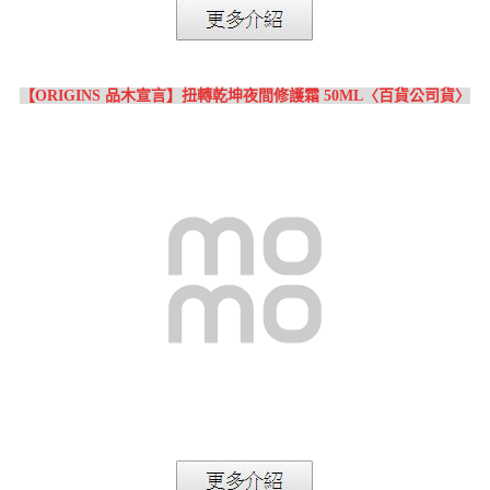
【ORIGINS 品木宣言】扭轉乾坤夜間修護霜 50ML〈百貨公司貨〉