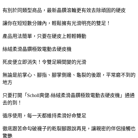
有別於同類型商品，最新晶鑽滾輪更有效去除頑固的硬皮
讓你在短短數分鐘內，輕鬆擁有光滑明亮的雙足！
產品用法簡單，只要在硬皮上輕輕轉動
絲絨柔滑晶鑽極致電動去硬皮機
死皮便立即消失！令雙足瞬間變的光滑
無論是前掌心、腳指、腳掌側邊、龜裂的後跟，平常磨不到的
地方
只要打開「Scholl爽健-絲絨柔滑晶鑽極致電動去硬皮機」通通
去的到！
循序使用，每一天都維持柔滑好命雙足
徹底跟苦命勾破襪子的乾裂腳跟說再見，讓親密的伴侶接觸也
驚艷