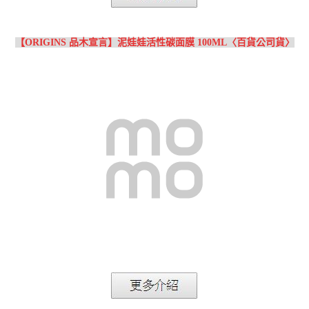
【ORIGINS 品木宣言】泥娃娃活性碳面膜 100ML〈百貨公司貨〉