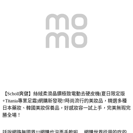
【Scholl爽健】絲絨柔滑晶鑽極致電動去硬皮機(夏日限定版
+Titania專業足霜)
網購新發現!!時尚流行的美妝品，精選多種
日本藥妝、韓國美妝保養品，好感妝容一試上手，完美無瑕完
勝全場！
話說網路無國界!!!網購也沒再手軟啦.....網購世界從用的吃的