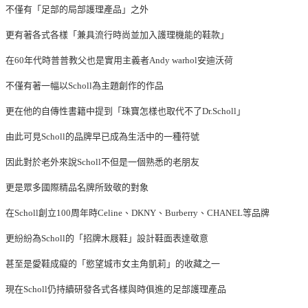
不僅有「足部的局部護理產品」之外
更有著各式各樣「兼具流行時尚並加入護理機能的鞋款」
在60年代時普普教父也是實用主義者Andy warhol安迪沃荷
不僅有著一幅以Scholl為主題創作的作品
更在他的自傳性書籍中提到「珠寶怎樣也取代不了Dr.Scholl」
由此可見Scholl的品牌早已成為生活中的一種符號
因此對於老外來說Scholl不但是一個熟悉的老朋友
更是眾多國際精品名牌所致敬的對象
在Scholl創立100周年時Celine、DKNY、Burberry、CHANEL等品牌
更紛紛為Scholl的「招牌木屐鞋」設計鞋面表達敬意
甚至是愛鞋成癡的「慾望城市女主角凱莉」的收藏之一
現在Scholl仍持續研發各式各樣與時俱進的足部護理產品