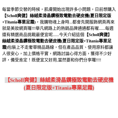
每當季節交替的時候，肌膚開始出現許多小問題，日前想購入
【Scholl爽健】絲絨柔滑晶鑽極致電動去硬皮機(夏日限定版
+Titania專業足霜)
，我購物魂上身時...都會先開服飾網頁再來
就是美妝網頁囉!!!舉凡網路上的熱銷品牌通通都有喔......每週
還有精選商品挑戰最便宜呢......今天介紹這個
【Scholl爽健】
絲絨柔滑晶鑽極致電動去硬皮機(夏日限定版+Titania專業足
霜)
包裝上不走奢華精品路線，但在產品品質、使用原料都讓
人很安心，加上價格平實，網路討論心得方面，獲得不少好
評，備受肯定！既便宜又好用,當然要和你們分享囉!!!!
【Scholl爽健】絲絨柔滑晶鑽極致電動去硬皮機
(夏日限定版+Titania專業足霜)