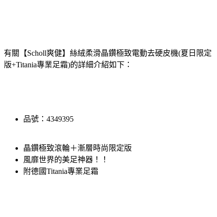
有關【Scholl爽健】絲絨柔滑晶鑽極致電動去硬皮機(夏日限定
版+Titania專業足霜)的詳細介紹如下：
品號：4349395
晶鑽極致滾輪＋漸層時尚限定版
風靡世界的美足神器！！
附德國Titania專業足霜