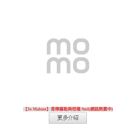
【Jo Malone】青檸羅勒與柑橘 9ml(網路熱賣中)