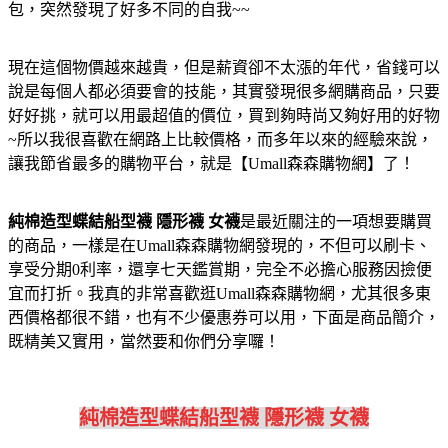
包，突然發現了好多不同的自我~~
現在這個物價越來越貴，但是薪資卻不太漲的年代，省錢可以
說是每個人都必須要會的技能，其實發現很多網購商品，只要
好好挑，就可以用最超值的價位，買到夠時尚又夠好用的好物
~所以我很喜歡在網路上比較價格，而多年以來的經驗來說，
讓我節省最多的購物平台，就是【Umall森森購物網】了！
純棉造型蝶結船型襪 隱形襪 女襪
是最近關注的一項想要購買
的商品，一樣是在Umall森森購物網發現的，不但可以刷卡、
享受分期0利率，還享七天鑑賞期，完全不必擔心服務因撿便
宜而打折。我真的非常喜歡逛Umall森森購物網，尤其很多東
西價格都很不錯，也有不少優惠券可以用，下面是商品簡介，
既精美又實用，當然要和你們分享囉！
純棉造型蝶結船型襪 隱形襪 女襪