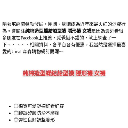
隨著宅經濟蓬勃發展，團購、網購成為近年來最火紅的消費行
為。會關注
純棉造型蝶結船型襪 隱形襪 女襪
是因為最近看很
多朋友在Facebook上推薦，感覺挺不錯的，就上網查了一
下、、、、、相關資料，各平台各有優惠，我當然是選擇最喜
愛的Umall森森購物網訂購囉~~
純棉造型蝶結船型襪 隱形襪 女襪
◎棉質可愛舒適好看好穿
◎腳跟矽膠防滑不磨腳
◎彈性良好調整腳形