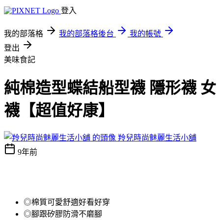
登入
我的部落格
我的部落格後台
我的帳號
登出
美味食記
純棉造型蝶結船型襪 隱形襪 女
襪【超值好康】
羚兒時尚魅麗生活小舖
9年前
◎棉質可愛舒適好看好穿
◎腳跟矽膠防滑不磨腳