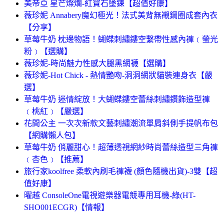
美帝亞 星芒燦爛-紅寶石墬鍊【超值好康】
薇珍妮 Annabery魔幻極光！法式美背無襯鋼圈成套內衣
【分享】
草莓牛奶 枕邊物語！蝴蝶刺繡鏤空繫帶性感內褲﹝螢光
粉﹞【選購】
薇珍妮-時尚魅力性感大腿黑網襪【選購】
薇珍妮-Hot Chick - 熱情艷吻-洞洞網狀貓裝連身衣【嚴
選】
草莓牛奶 迷情綻放！大蝴蝶鏤空蕾絲刺繡鑽飾造型褲
﹝桃紅﹞【嚴選】
花間公主 一次次新款文藝刺繡潮流單肩斜側手提帆布包
【網購懶人包】
草莓牛奶 俏麗甜心！超薄透視網紗時尚蕾絲造型三角褲
﹝杏色﹞【推薦】
旅行家koolfree 柔軟內刷毛褲襪 (顏色隨機出貨)-3雙【超
值好康】
曜越 ConsoleOne電視遊樂器電競專用耳機-綠(HT-
SHO001ECGR)【情報】